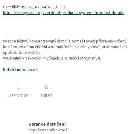
Certifikát NSF
A1, A2, A4, A8, B1, C1
https://listings.nsf.org/certified-products-systems/product-details
Vysoce účinný koncentrovaný čisticí a odmašťovací přípravek určený
ke všeobecnému čištění a odmašťování v průmyslové, profesionální i
spotřebitelské sféře.
Využitelný v tlakových myčkách, pro ruční i strojní mytí.
Detailní informace
ZEPTAT SE
SDÍLET
Garance doručení
nepoškozeného zboží