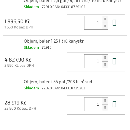
Objem, balení: 2,5 gal / 9,46 litru / 10 litrů kanystr
Skladem
| 72910
EAN:
043318729102
Do 
1 996,50 Kč
1 650 Kč bez DPH
Objem, balení: 25 litrů kanystr
Skladem
| 72915
Do 
4 827,90 Kč
3 990 Kč bez DPH
Objem, balení: 55 gal /208 litrů sud
Skladem
| 72920
EAN:
043318729201
Do 
28 919 Kč
23 900 Kč bez DPH