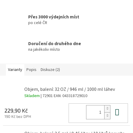
Přes 3000 výdejních míst
po celé ČR
Doručení do druhého dne
na jakékoliv místo
Varianty
Popis
Diskuze (2)
Objem, balení: 32 OZ / 946 ml / 1000 ml láhev
Skladem
| 72901
EAN:
043318729010
Do 
229,90 Kč
190 Kč bez DPH