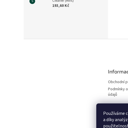
Cleaner (Mint)
193,60 Kč
Z
á
p
a
t
Informac
í
Obchodní 
Podmínky o
údajů
Používáme c
a díky analý
použitelnos