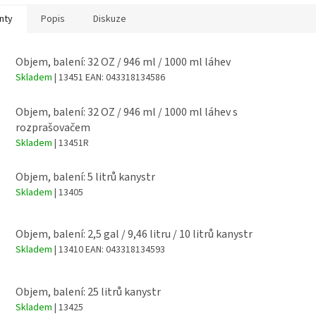
nty
Popis
Diskuze
Objem, balení: 32 OZ / 946 ml / 1000 ml láhev
Skladem
| 13451
EAN:
043318134586
Objem, balení: 32 OZ / 946 ml / 1000 ml láhev s
rozprašovačem
Skladem
| 13451R
Objem, balení: 5 litrů kanystr
Skladem
| 13405
Objem, balení: 2,5 gal / 9,46 litru / 10 litrů kanystr
Skladem
| 13410
EAN:
043318134593
Objem, balení: 25 litrů kanystr
Skladem
| 13425