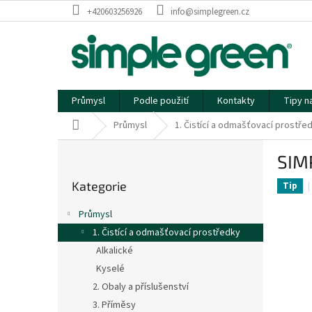
Přejít
+420603256926
info@simplegreen.cz
na
obsah
Průmysl
Podle použití
Kontakty
Tipy na
Domů
Průmysl
1. Čistící a odmašťovací prostře
P
SIM
o
Přeskočit
s
Kategorie
kategorie
Tip
t
r
Průmysl
a
1. Čistící a odmašťovací prostředky
n
Alkalické
n
í
Kyselé
p
2. Obaly a příslušenství
a
3. Příměsy