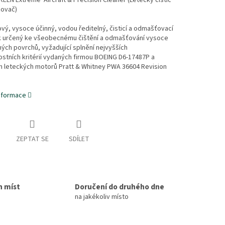
EEN Extreme Aircraft & Precision Cleaner (Letecký čistič
ovač)
ý, vysoce účinný, vodou ředitelný, čisticí a odmašťovací
k určený ke všeobecnému čištění a odmašťování vysoce
ých povrchů, vyžadující splnění nejvyšších
tních kritérií vydaných firmou BOEING D6-17487P a
 leteckých motorů Pratt & Whitney PWA 36604 Revision
informace
ZEPTAT SE
SDÍLET
h míst
Doručení do druhého dne
na jakékoliv místo