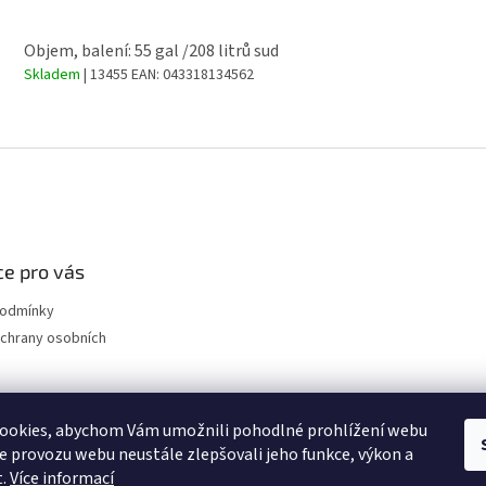
Objem, balení: 55 gal /208 litrů sud
Skladem
| 13455
EAN:
043318134562
e pro vás
podmínky
chrany osobních
ookies, abychom Vám umožnili pohodlné prohlížení webu
ULTRAZVUKOVÉ ČISTIČKY
ze provozu webu neustále zlepšovali jeho funkce, výkon a
t.
Více informací