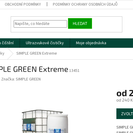
OBCHODNÍ PODMÍNKY
PODMÍNKY OCHRANY OSOBNÍCH ÚDAJŮ
HLEDAT
 čištění
Ultrazvukové čističky
Moje objednávka
dky
SIMPLE GREEN Extreme
PLE GREEN Extreme
13451
Značka:
SIMPLE GREEN
od
od
240 K
Měrná
ZVOLT
cena:
SIMPLE G