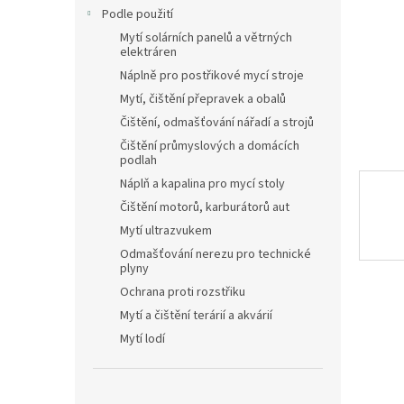
n
Podle použití
e
Mytí solárních panelů a větrných
l
elektráren
Náplně pro postřikové mycí stroje
Mytí, čištění přepravek a obalů
Čištění, odmašťování nářadí a strojů
Čištění průmyslových a domácích
podlah
Náplň a kapalina pro mycí stoly
Čištění motorů, karburátorů aut
Mytí ultrazvukem
Odmašťování nerezu pro technické
plyny
Ochrana proti rozstřiku
Mytí a čištění terárií a akvárií
Mytí lodí