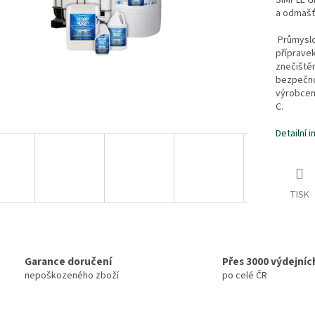
SIMPLE GR
a odmašť
Průmyslov
příprave
znečištěn
bezpečnos
výrobcem
C.
Detailní 
TISK
Garance doručení
Přes 3000 výdejníc
nepoškozeného zboží
po celé ČR